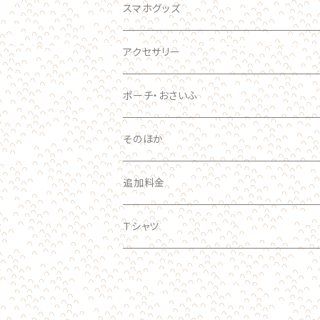
ブローチ
キーホルダー
スマホグッズ
おおきい
スマホケース
アクセサリー
手帳型ケース
ポーチ・おさいふ
スマホリング
そのほか
追加料金
Ｔシャツ