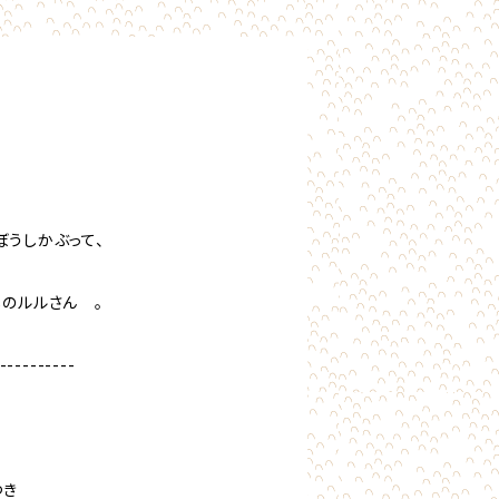
ぼうしかぶって、
しのルルさん 。
----------
つき