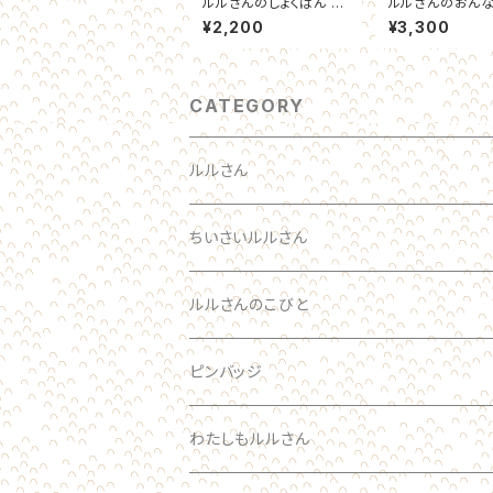
ルルさんのしょくぱん ス
ルルさんのおん
マホリング
がいっぱい（ちゃ
¥2,200
¥3,300
スマホケース
CATEGORY
ルルさん
わたしのルルさん オーダーメイド
ちいさいルルさん
おとな
ルルさん
ルルさんのこびと
ブローチ
こども
ブローチ
ルルさん
ピンバッジ
あかちゃん
ブローチ
わたしもルルさん