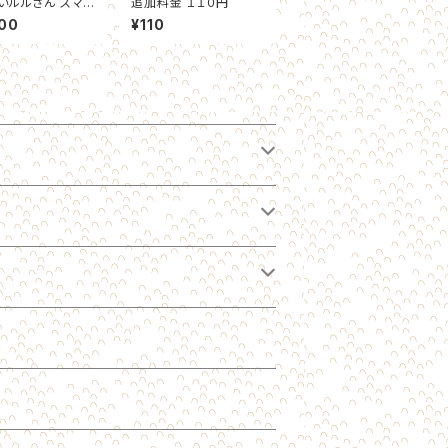
いルルさん スマ
追加料金 １１０円
ス
00
¥110