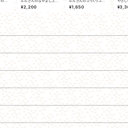
なのこ
ルルさんのなかよしスマ
ルルさんのぷっくりコイ
やさし
いろ）
ホリング
ンケース
ホケー
¥2,200
¥1,650
¥3,3