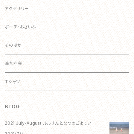
おおきい
スマホケース
アクセサリー
手帳型ケース
ポーチ・おさいふ
スマホリング
そのほか
追加料金
Ｔシャツ
BLOG
2021.July-August ルルさんとなつのごよてい
2021/7/4