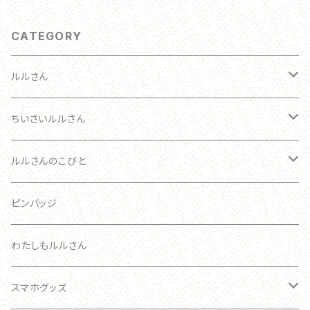
CATEGORY
ルルさん
わたしのルルさん オーダーメイド
ちいさいルルさん
おとな
ルルさん
ルルさんのこびと
ブローチ
こども
ブローチ
ルルさん
ピンバッジ
あかちゃん
ブローチ
わたしもルルさん
ブローチ
キーホルダー
スマホグッズ