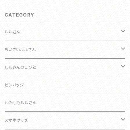
CATEGORY
ルルさん
わたしのルルさん オーダーメイド
ちいさいルルさん
おとな
ルルさん
ルルさんのこびと
ブローチ
こども
ブローチ
ルルさん
ピンバッジ
あかちゃん
ブローチ
わたしもルルさん
ブローチ
キーホルダー
スマホグッズ