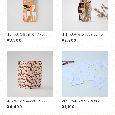
ルルさんたち（オレンジ） スマホ
ルルさんのなかまたち スマホリ
ケース
ング
¥3,300
¥2,200
ルルさんのおんなのこがいっぱ
わたしもルルさん にがおえ（ポ
い（ちゃいろ） 手帳型スマホケー
ストカード）
¥4,400
¥1,100
ス