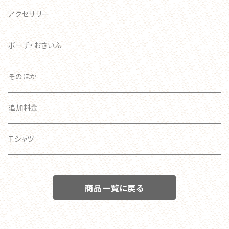
おおきい
スマホケース
アクセサリー
手帳型ケース
ポーチ・おさいふ
スマホリング
そのほか
追加料金
Ｔシャツ
商品一覧に戻る