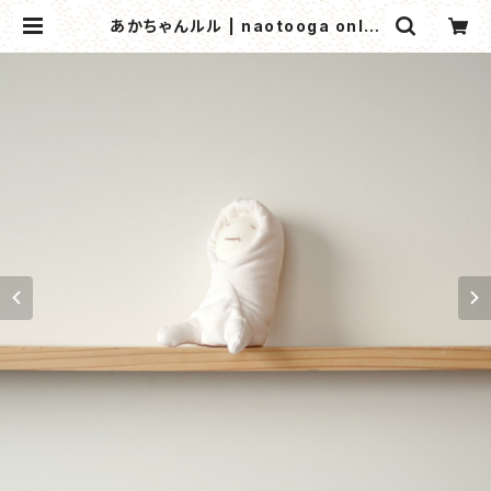
あかちゃんルル | naotooga onlin
e shop