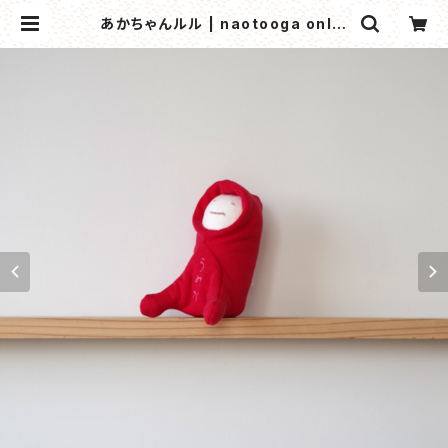
あかちゃんルル | naotooga onlin
e shop