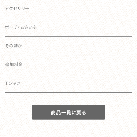
おおきい
スマホケース
アクセサリー
手帳型ケース
ポーチ・おさいふ
スマホリング
そのほか
追加料金
Ｔシャツ
商品一覧に戻る