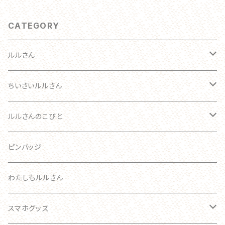
CATEGORY
ルルさん
わたしのルルさん オーダーメイド
ちいさいルルさん
おとな
ルルさん
ルルさんのこびと
ブローチ
こども
ブローチ
ルルさん
ピンバッジ
あかちゃん
ブローチ
わたしもルルさん
ブローチ
キーホルダー
スマホグッズ