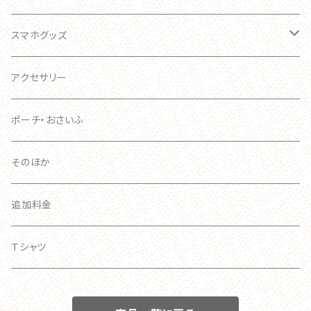
ブローチ
キーホルダー
スマホグッズ
おおきい
スマホケース
アクセサリー
手帳型ケース
ポーチ・おさいふ
スマホリング
そのほか
追加料金
Ｔシャツ