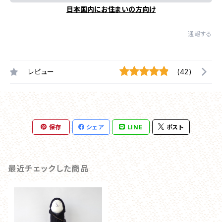
日本国内にお住まいの方向け
通報する
レビュー
(42)
保存
シェア
LINE
ポスト
最近チェックした商品