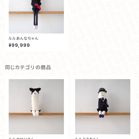
ルルあんなちゃん
¥99,999
同じカテゴリの商品