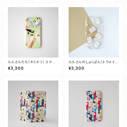
ルルさんたち（キミドリ） スマホ
ルルさんのしょくぱん（トウメイ）
ケース
スマホケース
¥3,300
¥3,300