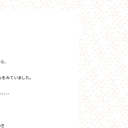
ら、
らをみていました。
-----
つき