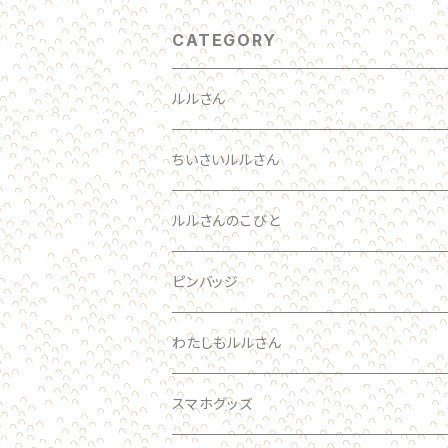
CATEGORY
ルルさん
わたしのルルさん オーダーメイド
ちいさいルルさん
おとな
ルルさん
ルルさんのこびと
ブローチ
こども
ブローチ
ルルさん
ピンバッジ
あかちゃん
ブローチ
わたしもルルさん
ブローチ
キーホルダー
スマホグッズ