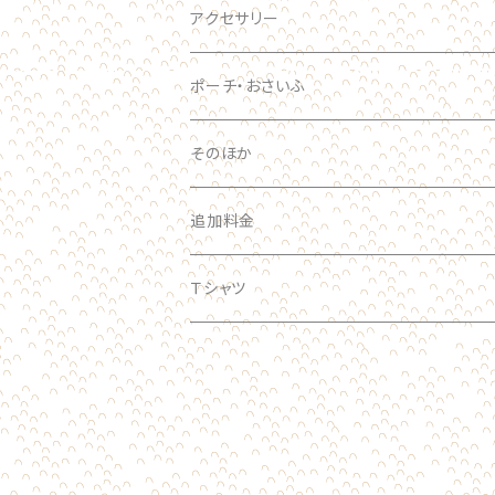
おおきい
スマホケース
アクセサリー
手帳型ケース
ポーチ・おさいふ
スマホリング
そのほか
追加料金
Ｔシャツ