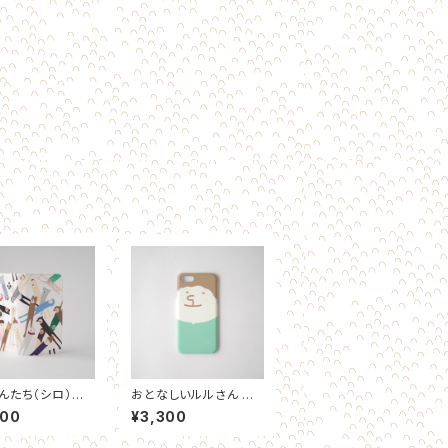
んたち（シロ）手
おとなしいルルさん ス
マホケース
マホケース
400
¥3,300