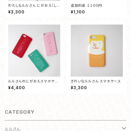
わたしもルルさん にがおえ（しき
追加料金 １１００円
し）
¥3,300
¥1,100
ルルさんのにがおえスマホケー
きれいなルルさん スマホケース
ス
¥4,400
¥3,300
CATEGORY
ルルさん