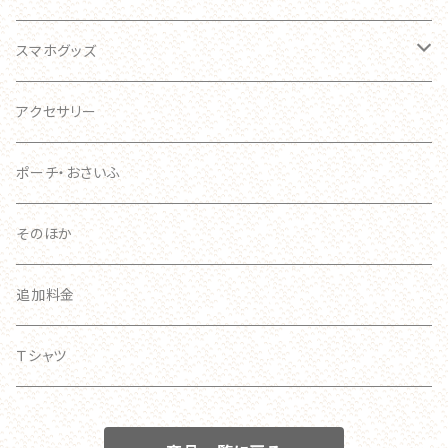
ブローチ
キーホルダー
スマホグッズ
おおきい
スマホケース
アクセサリー
手帳型ケース
ポーチ・おさいふ
スマホリング
そのほか
追加料金
Ｔシャツ