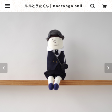
ルルとうたくん | naotooga online
shop