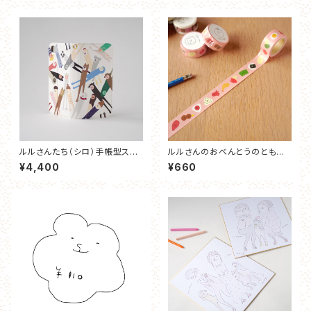
ルルさんたち（シロ）手帳型スマ
ルルさんのおべんとうのともだ
ホケース
ち マスキングテープ
¥4,400
¥660