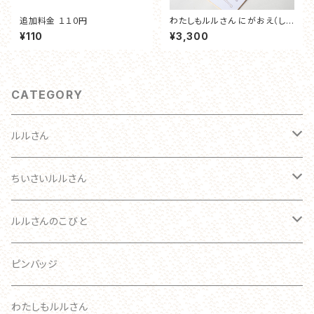
追加料金 １１０円
わたしもルルさん にがおえ（しき
し）
¥110
¥3,300
CATEGORY
ルルさん
わたしのルルさん オーダーメイド
ちいさいルルさん
おとな
ルルさん
ルルさんのこびと
ブローチ
こども
ブローチ
ルルさん
ピンバッジ
あかちゃん
ブローチ
わたしもルルさん