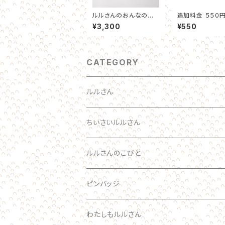
ルルさんのおんなのこ
追加料金 ５５０
がいっぱい（ちゃいろ）
¥3,300
¥550
スマホケース
CATEGORY
ルルさん
わたしのルルさん オーダーメイド
ちいさいルルさん
おとな
ルルさん
ルルさんのこびと
ブローチ
こども
ブローチ
ルルさん
ピンバッジ
あかちゃん
ブローチ
わたしもルルさん