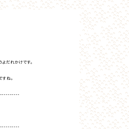
のよだれかけです。
ですね。
----------
----------