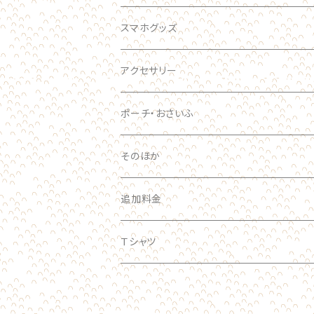
ブローチ
キーホルダー
スマホグッズ
おおきい
スマホケース
アクセサリー
手帳型ケース
ポーチ・おさいふ
スマホリング
そのほか
追加料金
Ｔシャツ