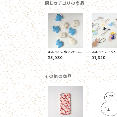
同じカテゴリの商品
ルルさんのぬいぐるみチ
ルルさんのアクリ
ャーム
ホルダー
¥3,080
¥1,320
その他の商品