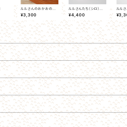
円
ルルさんのおかおのポ
ルルさんたち（シロ）手
ルルさ
ーチ
帳型スマホケース
スマホ
¥3,300
¥4,400
¥3,3