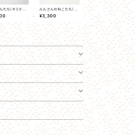
んたち（キミドリ）
ルルさんのねこたち（ト
ケース
ウメイ） スマホケース
00
¥3,300