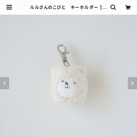
ルルさんのこびと キーホルダー | n
aotooga online shop