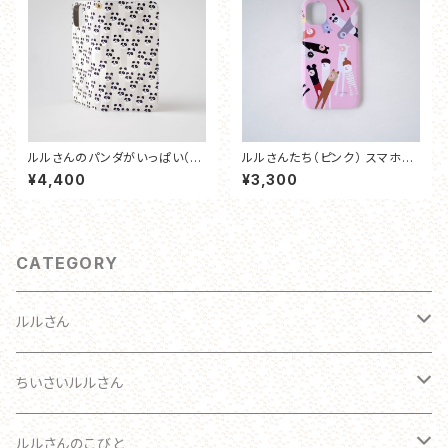
ルルさんのパンダがいっぱい（し
ルルさんたち（ピンク） スマホケ
ろくろ）手帳型スマホケース
ース
¥4,400
¥3,300
CATEGORY
ルルさん
わたしのルルさん オーダーメイド
ちいさいルルさん
おとな
ルルさん
ルルさんのこびと