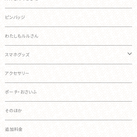
ブローチ
こども
ブローチ
ルルさん
ピンバッジ
あかちゃん
ブローチ
わたしもルルさん
ブローチ
キーホルダー
スマホグッズ
おおきい
スマホケース
アクセサリー
手帳型ケース
ポーチ・おさいふ
スマホリング
そのほか
追加料金